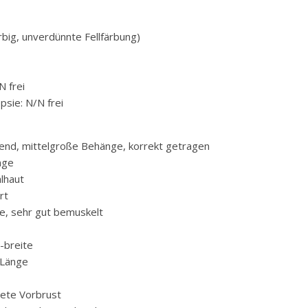
rbig, unverdünnte Fellfärbung)
N frei
psie: N/N frei
end, mittelgroße Behänge, korrekt getragen
nge
lhaut
rt
e, sehr gut bemuskelt
-breite
 Länge
ete Vorbrust