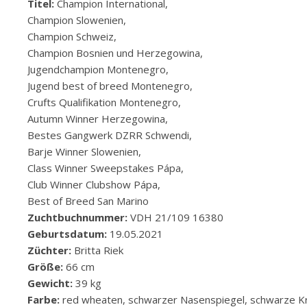
Titel:
Champion International,
Champion Slowenien,
Champion Schweiz,
Champion Bosnien und Herzegowina,
Jugendchampion Montenegro,
Jugend best of breed Montenegro,
Crufts Qualifikation Montenegro,
Autumn Winner Herzegowina,
Bestes Gangwerk DZRR Schwendi,
Barje Winner Slowenien,
Class Winner Sweepstakes Pápa,
Club Winner Clubshow Pápa,
Best of Breed San Marino
Zuchtbuchnummer:
VDH 21/109 16380
Geburtsdatum:
19.05.2021
Züchter:
Britta Riek
Größe:
66 cm
Gewicht:
39 kg
Farbe:
red wheaten, schwarzer Nasenspiegel, schwarze K