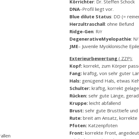
Körrichter
: Dr. Steffen Schock
DNA
–Profil liegt vor.
Blue dilute Status
: DD (= reine
Herzultraschall
: ohne Befund
Ridge-Gen
: R/r
DegenerativeMyelopathie
: N/
JME
– Juvenile Myoklonische Epile
Exterieurbewertung
( ZZP):
Kopf:
korrekt, zum Körper pass
Fang:
kräftig, von sehr guter Lä
Hals:
genügend Hals, etwas Keh
Schulter:
kräftig, korrekt gelage
Rücken:
sehr gute Länge, gerad
Kruppe:
leicht abfallend
Brust:
sehr gute Brusttiefe und 
Rute:
breit am Ansatz, korrekte
Pfoten:
Katzenpfoten
Front:
korrekte Front, angedeut
rallen