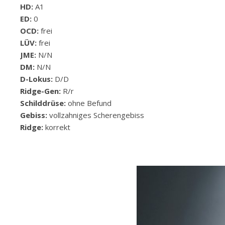
HD:
A1
ED:
0
OCD:
frei
LÜV:
frei
JME:
N/N
DM:
N/N
D-Lokus:
D/D
Ridge-Gen:
R/r
Schilddrüse:
ohne Befund
Gebiss:
vollzahniges Scherengebiss
Ridge:
korrekt