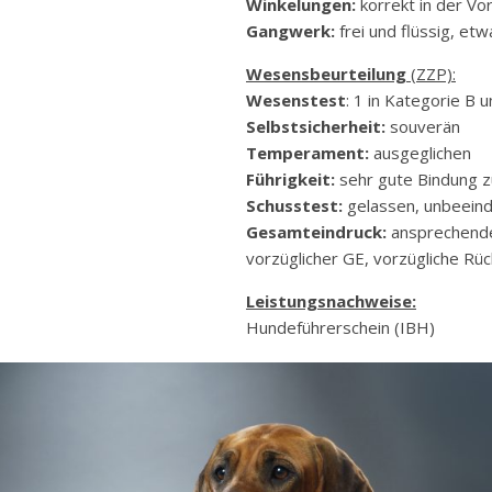
Winkelungen:
korrekt in der Vo
Gangwerk:
frei und flüssig, et
Wesensbeurteilung
(ZZP):
Wesenstest
: 1 in Kategorie B 
Selbstsicherheit:
souverän
Temperament:
ausgeglichen
Führigkeit:
sehr gute Bindung 
Schusstest:
gelassen, unbeeind
Gesamteindruck:
ansprechende,
vorzüglicher GE, vorzügliche Rüc
Leistungsnachweise:
Hundeführerschein (IBH)